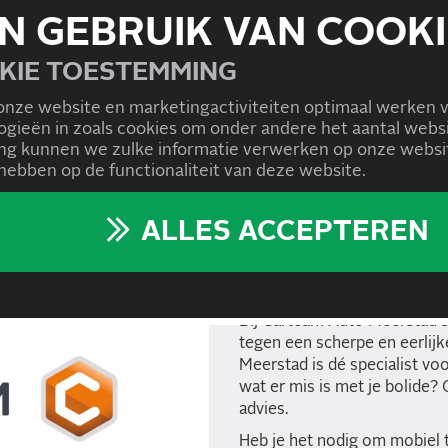
N GEBRUIK VAN COOKI
KIE TOESTEMMING
onze website en marketingactiviteiten optimaal werken 
logieën in zoals cookies om onder andere het aantal we
g kunnen we zulke informatie verwerken op onze websit
ebben op de functionaliteit van deze website.
ALLES ACCEPTEREN
WAAROM CAR
MEERSTAD?
Bij Carteam Auto Meerstad s
tegen een scherpe en eerlij
Meerstad is dé specialist voo
wat er mis is met je bolide
advies.
Heb je het nodig om mobiel 