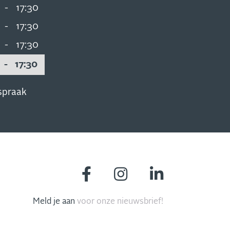
-
17:30
-
17:30
-
17:30
-
17:30
spraak
Meld je aan
voor onze nieuwsbrief!
MIS NIETS