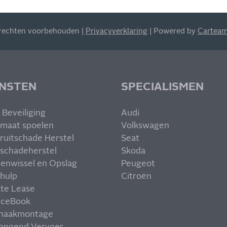
 rechten voorbehouden |
Privacyverklaring
| Powered by
Cartea
ENSTEN
SPECIALISMEN
 Beveiliging
Audi
maat spoelen
Volkswagen
ruitschade Herstel
Seat
schadeherstel
Skoda
enwissel en Opslag
Peugeot
hulp
Citroën
ate Lease
iceBook
haakmontage