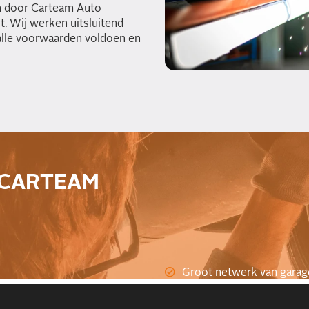
gen door Carteam Auto
t. Wij werken uitsluitend
alle voorwaarden voldoen en
 CARTEAM
Groot netwerk van garag
RDW erkend
Gegarandeerd vakwerk