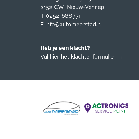
2152 CW Nieuw-Vennep
T
0252-688771
E
info@automeerstad.nl
Heb je een klacht?
Vul hier het klachtenformulier in
IN
NI
Blijf
actie