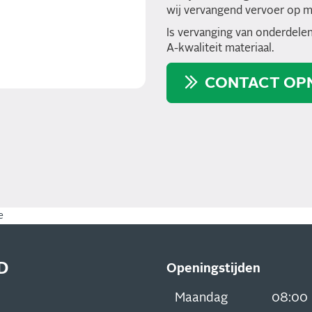
wij vervangend vervoer op m
Is vervanging van onderdelen
A-kwaliteit materiaal.
CONTACT OP
e
D
Openingstijden
Maandag
08:00