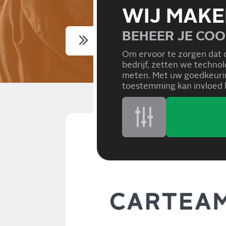
WIJ MAKE
BEHEER JE COO
MAAK EEN AFSPRAAK
Om ervoor te zorgen dat 
bedrijf, zetten we techno
meten. Met uw goedkeurin
toestemming kan invloed h