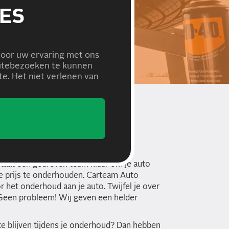
ES
voor uw ervaring met ons
bsitebezoeken te kunnen
e. Het niet verlenen van
TEAM AUTO
taat een gedreven team klaar om je auto
ke prijs te onderhouden. Carteam Auto
r het onderhoud aan je auto. Twijfel je over
? Geen probleem! Wij geven een helder
te blijven tijdens je onderhoud? Dan hebben