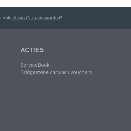
m
, ook
lid van Carteam worden
?
ACTIES
ServiceBook
Bridgestone carwash vouchers