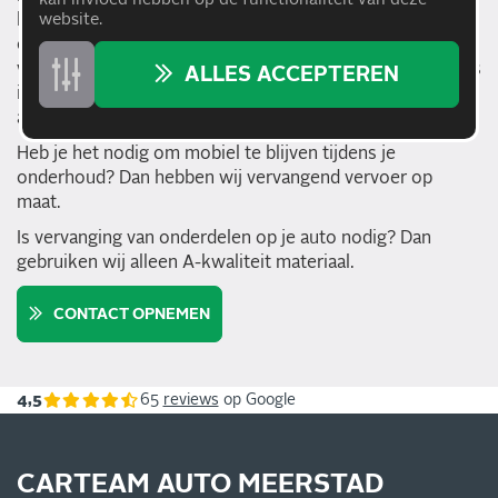
klaar om je auto tegen een scherpe en eerlijke prijs te
website.
onderhouden. Carteam Auto Meerstad is dé specialist
voor het onderhoud aan je auto. Twijfel je over wat er mis
ALLES ACCEPTEREN
is met je bolide? Geen probleem! Wij geven een helder
advies.
Heb je het nodig om mobiel te blijven tijdens je
onderhoud? Dan hebben wij vervangend vervoer op
maat.
Is vervanging van onderdelen op je auto nodig? Dan
gebruiken wij alleen A-kwaliteit materiaal.
CONTACT OPNEMEN
4,5
65
reviews
op Google
CARTEAM AUTO MEERSTAD