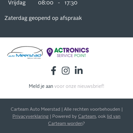
Vrijdag
08:00
-
17:30
Zaterdag geopend op afspraak
INSCHRIJVEN NIEUWSBRIEF
Meld je aan
voor onze nieuwsbrief!
Blijf op de hoogte van al onze acties, aanbiedingen en
meer!
Carteam Auto Meerstad | Alle rechten voorbehouden |
Privacyverklaring
| Powered by
Carteam
, ook
lid van
Carteam worden
?