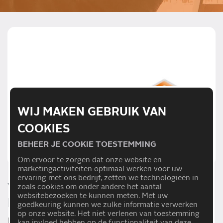
WIJ MAKEN GEBRUIK VAN
COOKIES
BEHEER JE COOKIE TOESTEMMING
Om ervoor te zorgen dat onze website en
marketingactiviteiten optimaal werken voor uw
ervaring met ons bedrijf, zetten we technologieën in
WAAROM CARTEAM AUTO
zoals cookies om onder andere het aantal
websitebezoeken te kunnen meten. Met uw
MEERSTAD?
goedkeuring kunnen we zulke informatie verwerken
op onze website. Het niet verlenen van toestemming
Bij Carteam Auto Meerstad staat een gedreven team
kan invloed hebben op de functionaliteit van deze